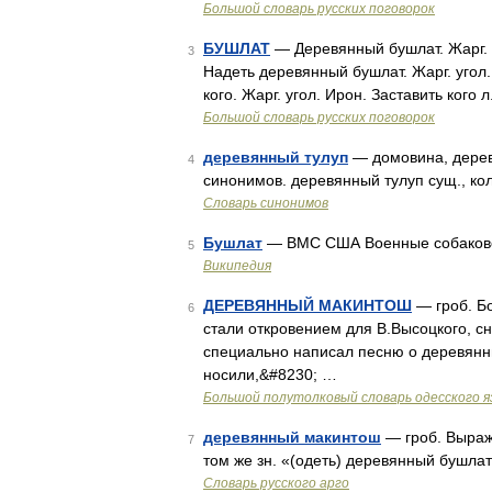
Большой словарь русских поговорок
БУШЛАТ
— Деревянный бушлат. Жарг. у
3
Надеть деревянный бушлат. Жарг. угол.
кого. Жарг. угол. Ирон. Заставить кого 
Большой словарь русских поговорок
деревянный тулуп
— домовина, дерев
4
синонимов. деревянный тулуп сущ., кол 
Словарь синонимов
Бушлат
— ВМС США Военные собаков
5
Википедия
ДЕРЕВЯННЫЙ МАКИНТОШ
— гроб. Б
6
стали откровением для В.Высоцкого, с
специально написал песню о деревянн
носили,&#8230; …
Большой полутолковый словарь одесского я
деревянный макинтош
— гроб. Выраже
7
том же зн. «(одеть) деревянный бушлат 
Словарь русского арго