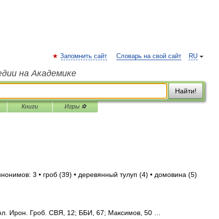
Запомнить сайт
Словарь на свой сайт
RU
едии на Академике
Найти!
Книги
Игры ⚽
нонимов: 3 • гроб (39) • деревянный тулуп (4) • домовина (5)
ол. Ирон. Гроб. СВЯ, 12; ББИ, 67; Максимов, 50 …