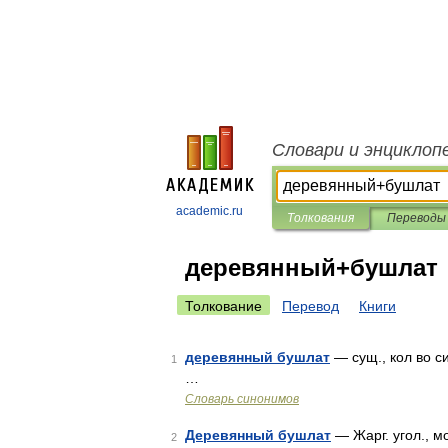
Словари и энциклоп
academic.ru
Толкования
Переводы
деревянный+бушлат
Толкование
Перевод
Книги
деревянный бушлат
— сущ., кол во си
1
…
Словарь синонимов
Деревянный бушлат
— Жарг. угол., м
2