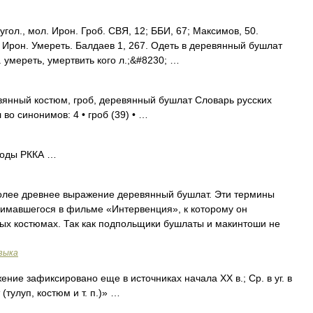
гол., мол. Ирон. Гроб. СВЯ, 12; ББИ, 67; Максимов, 50.
 Ирон. Умереть. Балдаев 1, 267. Одеть в деревянный бушлат
л. умереть, умертвить кого л.;&#8230; …
янный костюм, гроб, деревянный бушлат Словарь русских
во синонимов: 4 • гроб (39) • …
оды РККА …
олее древнее выражение деревянный бушлат. Эти термины
нимавшегося в фильме «Интервенция», к которому он
ых костюмах. Так как подпольщики бушлаты и макинтоши не
зыка
ние зафиксировано еще в источниках начала ХХ в.; Ср. в уг. в
(тулуп, костюм и т. п.)» …