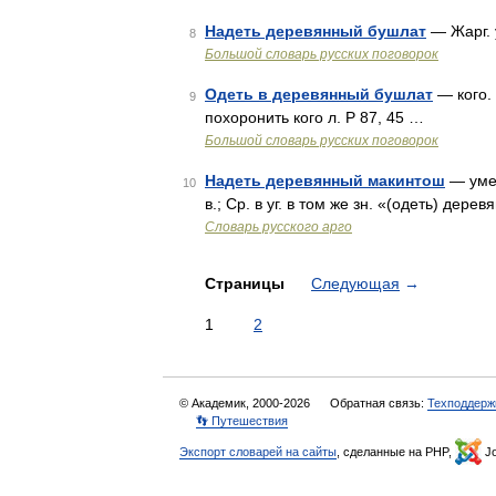
Надеть деревянный бушлат
— Жарг. 
8
Большой словарь русских поговорок
Одеть в деревянный бушлат
— кого. 
9
похоронить кого л. Р 87, 45 …
Большой словарь русских поговорок
Надеть деревянный макинтош
— умер
10
в.; Ср. в уг. в том же зн. «(одеть) дере
Словарь русского арго
Страницы
Следующая
→
1
2
© Академик, 2000-2026
Обратная связь:
Техподдерж
👣 Путешествия
Экспорт словарей на сайты
, сделанные на PHP,
Jo